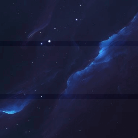
构特点
两大重要领域
华体会官方端网站登录入口
|
乐竞官网
|
乐竞官网
|
竞猜网
|
mila