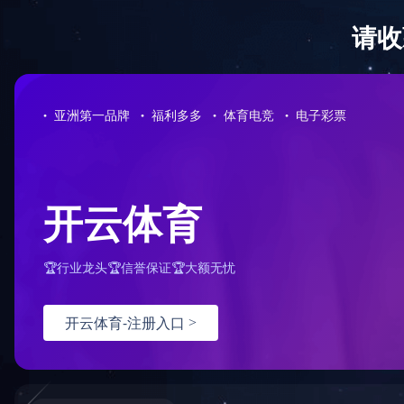
首页
通达集团
产品展厅
当前位置：首页
新闻资讯
公司新闻
新闻资讯
公司新闻
行业动态