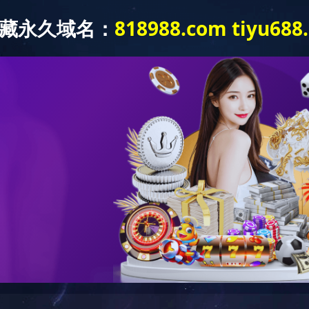
产品应用
新闻资讯
营销服务
DF型卧式耐腐蚀不锈钢多级离心泵结构特点
来源：http://tdpump.com/
时间：2021-10-09