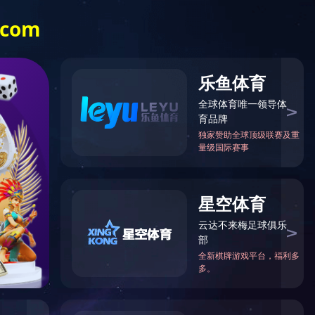
全国服务热

线
0429-4561565
样本下载
下属企业
开云online(中国)