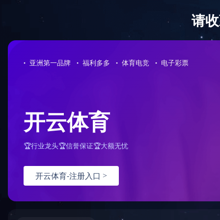
首页
通达集团
产品展厅
当前位置：首页
新闻资讯
公司新闻
新闻资讯
公司新闻
行业动态