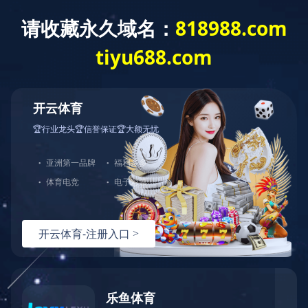
当前位置：首页
通达集团
企业风采
企业风采
公司展示