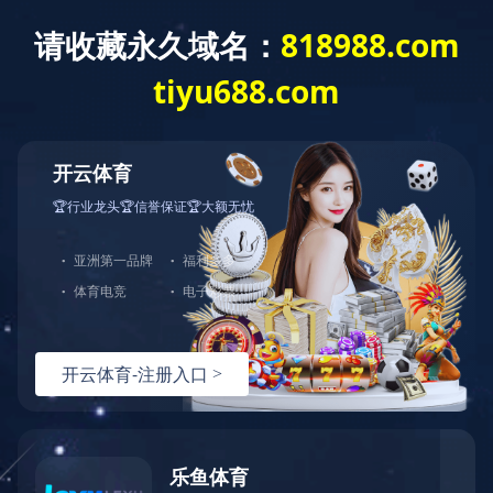
当前位置：首页
新闻资讯
公司新闻
利好政策陆续出台 关注水处理行业两大重要领域
来源：http://tdpump.com/
时间：2020-09-28
我们拥有20%的世界人口，但是仅拥有世界水资源的6%，人均水资源量仅2100立方米，约为世界平均水平的28%。时空分布不均进一步加剧了供需矛盾， 年均缺水
量达到500亿立方米，山东、河南、北京、上海等8省(市)均处于极度缺水状态。水资源的先天不足和后天过度开发，导致了一系列的环境问题。
针对我国水资源污染严重的情况，政府希望通过价格杠杆的手段对水资源予以保护，中国水务智库、国融大通国际财务顾问公司董事总经理李智慧2月28日在接 受中
国经济时报记者采访时表示，应对费用收取后的使用予以规范。我国亟须制定一部水资源保护的法律，未来要通过法律形式对水资源进行保护，保障居民的用水 质量和
用水安全。
政策陆续出台行业进入高速发展期目前我国水资源保护集中在前端供水和后端污水处理及再生利用方面。
2012年以来，《“十二五”全国城镇污水处理及再生利用设施建设规划》等相关法规的出台和新版《生活饮用水卫生标准》的强制执行，都为水资源保护行业的各上
市公司提供了难得的发展机遇。
供水和污水处理是水处理投资的重要领域，而城镇污水配套管网建设和全面提升污水处理能力两个方面是投资的主要方向。从供水来看，“十二五”期间，规划项目
总投资4100亿元。全国城镇污水处理及再生利用设施建设规划投资额约4300亿元。
从建设规模上看，国家污水处理政策体现了两大趋势：一是“重点仍在东南，重心移向中部”，二是“重点仍在城市，重心移向县镇”。这两个趋势将带来市场格局的
转变，对相关企业的成本控制能力、市场开拓能力、产品创新能力等都提出了更高的要求。
城镇污水垃圾处理设施建设推动了环保产业发展，到2020年城市污水处理率将不低于90%，我国污水处理业务市场空间广阔。此外，国家鼓励利用再生水的 政策，
也将对污水深度处理业务提供广阔的市场空间。我国污水处理建设的严峻形势，县城和建制镇污水处理率较低的现状，为污水处理市场的建设、运营投资均带 来巨大投
资空间。
为了满足经济社会发展需要，供水能力要有所增加，更重要的是提高供水质量。随着社会经济发展和人民生活水平提 高，人们对生活质量和身体健康越来越关注，
同时合成有害污染物种类不断增加，对健康造成重要威胁。因此，进一步提高供水水质标准是供水行业发展的大趋势。 自来水行业属于政府定价的公用事业，自来水价
格由政府制定，这是由供水行业的特殊性决定的。但是水价的制定必须符合价值规律的要求，反映水资源价格和供求 关系，并与社会承受能力相适应。
返回列表

上一篇
开云网页版页面网站正式上线
下一篇
公司召开2018年度表彰大会
辽ICP备09009061号-1
辽公网安备000000
版权所有：开云网页版页面
技术支持：辽宁华睿科技有限公司
地址：
辽宁省葫芦岛市高桥经济开发区
pg电子游戏麻将胡了（中国）官方网站
|
问鼎网页版登录入口
|
华体会官方端网站登录入口
|
乐竞官网
|
乐竞官网
|
竞猜网
|
milan