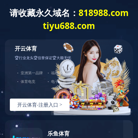
当前位置：首页
产品展厅
通达产品
D型卧式多级离心泵
大
型


产品概述：
D型多级分段式卧式离心泵是我公司依据三维湍流理论，应用 CAD 及 CFD 软件设计的高效节能更新换代产品，根据输入介质、温度派生出DG、MD、DF系列
泵。

查看产品参数
型号意义