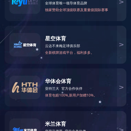
一、工作原理
卧式多级离心泵采用离心力原理进行工作。当电机驱动泵轴旋转时，叶轮也随之旋转。液体在叶轮的离心力作用下，从叶轮中心被甩向四周，形成高压液体并沿泵体
流道流出。同时，液体在叶轮入口处形成低压区，从而吸入新的液体。这样，通过连续不断的旋转，卧式多级离心泵实现了液体的连续输送。
二、结构特点
卧式多级离心泵具有结构紧凑、运行稳定、噪音低等特点。其采用水平安装方式，占地面积小，便于安装和维护。泵体内部设有多个叶轮和导叶，使得液体在泵体内
经过多次加压，提高了泵的扬程和流量。此外，卧式多级离心泵还采用优质材料和精密加工工艺，确保了泵的高效、可靠运行。
三、应用领域
卧式多级离心泵在各个领域都有广泛的应用。在工业生产中，它可用于输送清水、油类、腐蚀性液体等，为生产过程提供稳定的流体动力。在农业灌溉领域，卧式多
级离心泵可用于抽取地下水或河水，为农田提供灌溉水源。在市政工程中，它可用于供水、排水、消防等系统，保障城市生活的正常运行。
四、优势分析
卧式多级离心泵相比其他类型的泵具有诸多优势。首先，其结构紧凑，占地面积小，适用于空间有限的场所。其次，卧式多级离心泵具有较高的扬程和流量，能够满
足各种复杂的流体输送需求。此外，该泵运行稳定、噪音低，能够提供良好的工作环境。最后，卧式多级离心泵采用优质材料和精密加工工艺，具有较高的耐用性和可
靠性，能够长期稳定运行。
五、维护保养
为了确保卧式多级离心泵的正常运行，需要定期进行维护保养。首先，应定期检查泵体、叶轮等部件的磨损情况，及时更换损坏的部件。其次，应定期清理泵体内的
杂质和污垢，保持泵体的清洁。此外，还应定期检查电机的运行状况，确保电机正常工作。在维护保养过程中，应注意安全操作，避免发生意外事故。
六、发展趋势
随着科技的不断发展，卧式多级离心泵在设计和制造方面也在不断进步。未来，卧式多级离心泵将更加注重节能、环保和智能化。例如，采用更加高效的电机和叶轮
设计，降低能耗；采用环保材料和制造工艺，减少对环境的影响；引入智能控制系统，实现远程监控和自动调节等功能。
总之，卧式多级离心泵作为一种高效、稳定的流体输送设备，在工业、农业、市政等领域发挥着重要作用。随着技术的不断进步和应用领域的拓展，卧式多级离心泵
将继续发挥更大的作用，为社会发展做出更大的贡献。
返回列表

上一篇
暂无
下一篇
卧式多级离心泵知识全解析
辽ICP备09009061号-1
辽公网安备000000
版权所有：开云网页版页面
技术支持：辽宁华睿科技有限公司
地址：
辽宁省葫芦岛市高桥经济开发区
pg电子游戏麻将胡了（中国）官方网站
|
问鼎网页版登录入口
|
华体会官方端网站登录入口
|
乐竞官网
|
乐竞官网
|
竞猜网
|
milan
米兰官网
|
竞猜网
|
米兰平台
|


